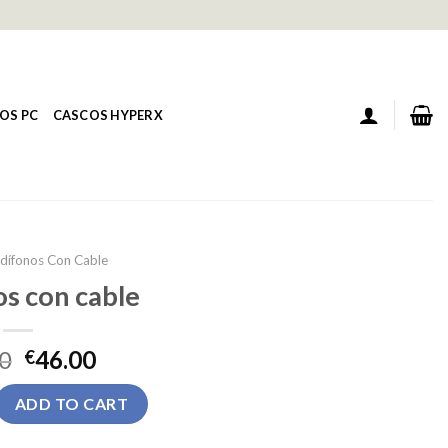
OS PC
CASCOS HYPERX
dífonos Con Cable
s con cable
0
46.00
€
able quantity
ADD TO CART