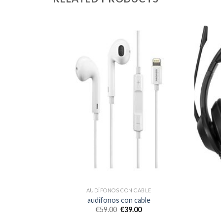
BLE
AUDÍFONOS CON CABLE
ble
audífonos con cable
€
59.00
€
39.00