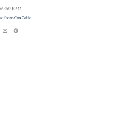
A-26210611
udífonos Con Cable