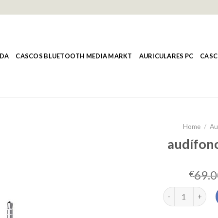
NDA
CASCOS BLUETOOTH MEDIA MARKT
AURICULARES PC
CASC
Home
/
Au
audífono
69.0
€
audífonos con c