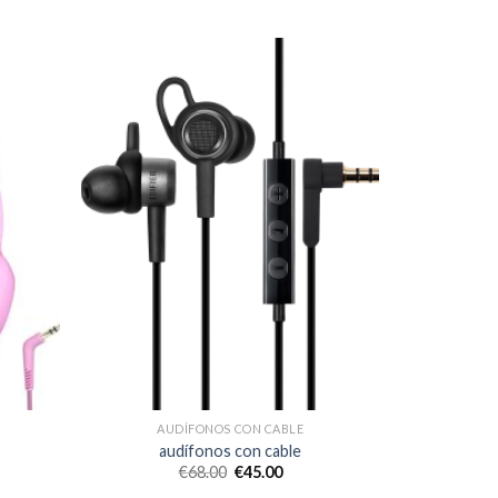
AUDÍFONOS CON CABLE
audífonos con cable
€
68.00
€
45.00