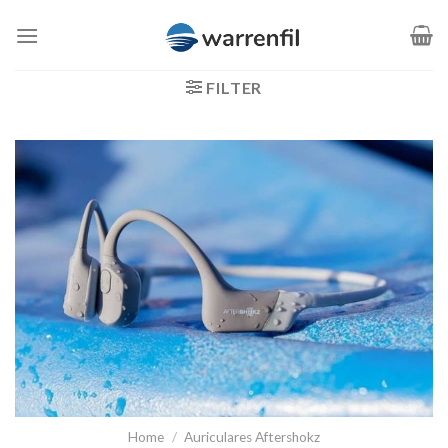
Saltar
al
contenido
FILTER
Home
/
Auriculares Aftershokz