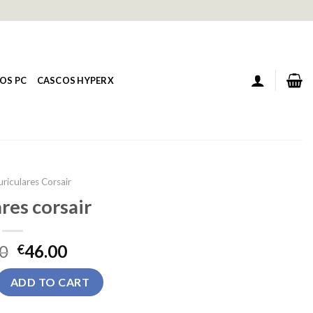
OS PC
CASCOS HYPERX
uriculares Corsair
res corsair
0
46.00
€
air quantity
ADD TO CART