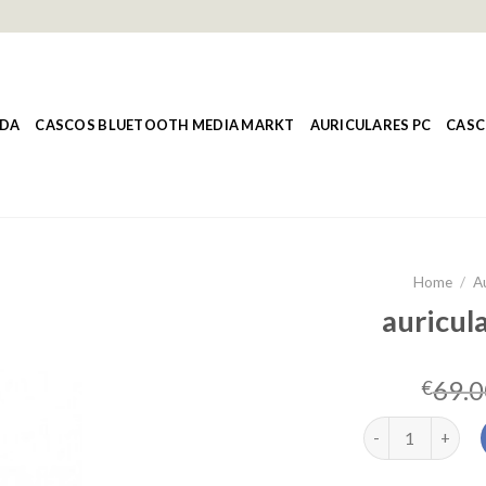
NDA
CASCOS BLUETOOTH MEDIA MARKT
AURICULARES PC
CASC
Home
/
A
auricula
69.0
€
auriculares cors