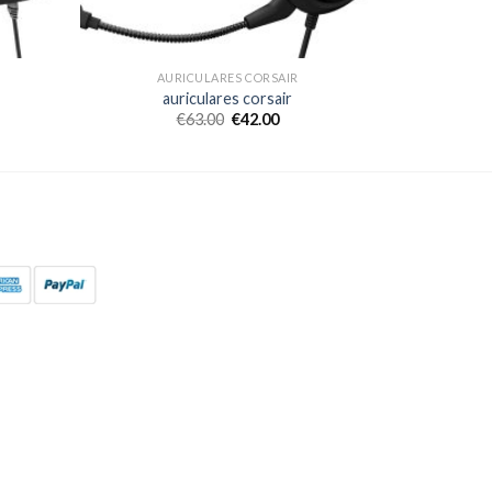
AURICULARES CORSAIR
auriculares corsair
€
63.00
€
42.00