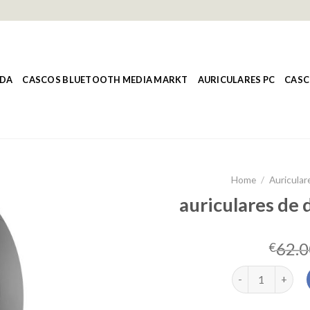
NDA
CASCOS BLUETOOTH MEDIA MARKT
AURICULARES PC
CASC
Home
/
Auricular
auriculares de
62.0
€
auriculares de 