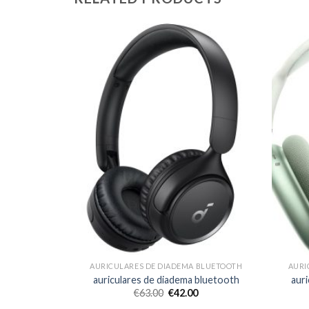
 BLUETOOTH
AURICULARES DE DIADEMA BLUETOOTH
AURI
bluetooth
auriculares de diadema bluetooth
aur
€
63.00
€
42.00