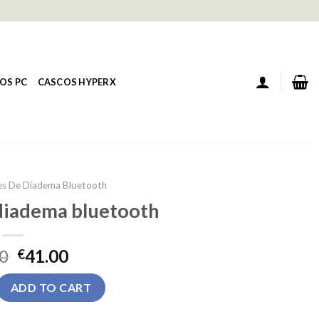
OS PC
CASCOS HYPERX
es De Diadema Bluetooth
 diadema bluetooth
0
41.00
€
diadema bluetooth quantity
ADD TO CART