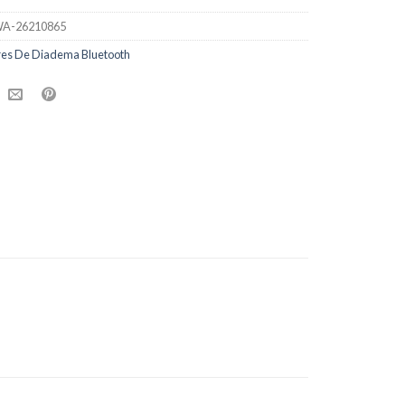
A-26210865
res De Diadema Bluetooth