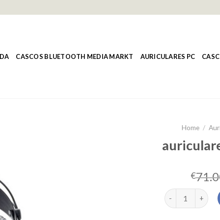
NDA
CASCOS BLUETOOTH MEDIA MARKT
AURICULARES PC
CASC
Home
/
Aur
auricular
71.0
€
auriculares de e