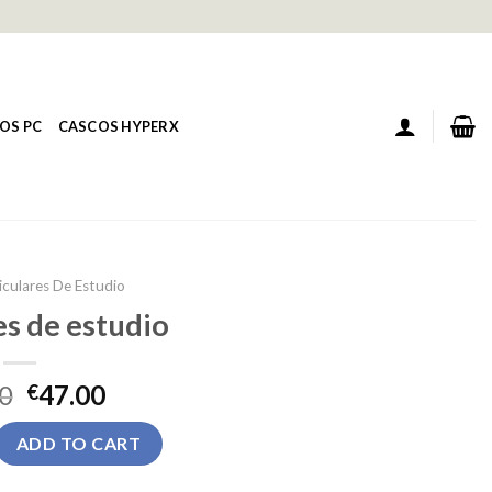
OS PC
CASCOS HYPERX
iculares De Estudio
es de estudio
0
47.00
€
studio quantity
ADD TO CART