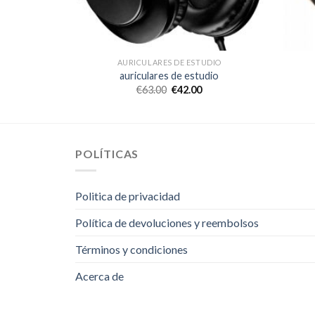
TUDIO
AURICULARES DE ESTUDIO
udio
auriculares de estudio
€
63.00
€
42.00
POLÍTICAS
Politica de privacidad
Política de devoluciones y reembolsos
Términos y condiciones
Acerca de