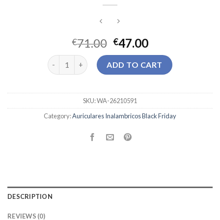
71.00
47.00
€
€
auriculares inalambricos black friday quantity
ADD TO CART
SKU:
WA-26210591
Category:
Auriculares Inalambricos Black Friday
DESCRIPTION
REVIEWS (0)