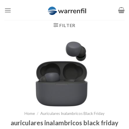
Saltar
al
contenido
FILTER
Home
/
Auriculares Inalambricos Black Friday
auriculares inalambricos black friday