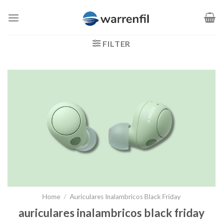
Saltar
al
contenido
FILTER
Home
/
Auriculares Inalambricos Black Friday
auriculares inalambricos black friday