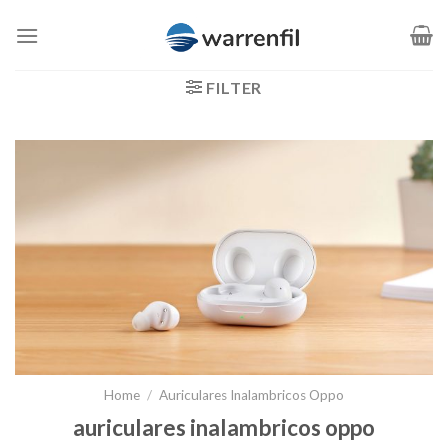
Saltar
al
contenido
FILTER
Home
/
Auriculares Inalambricos Oppo
auriculares inalambricos oppo