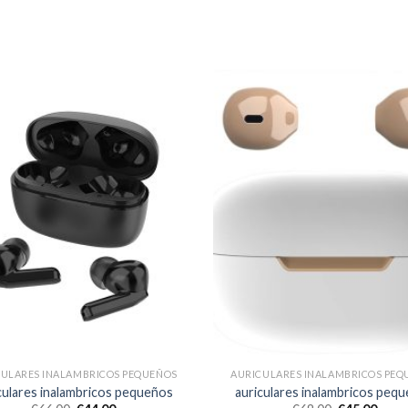
CULARES INALAMBRICOS PEQUEÑOS
AURICULARES INALAMBRICOS PEQ
culares inalambricos pequeños
auriculares inalambricos peq