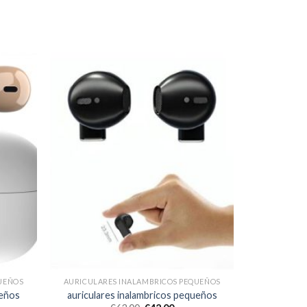
UEÑOS
AURICULARES INALAMBRICOS PEQUEÑOS
ueños
auriculares inalambricos pequeños