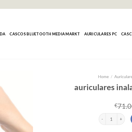
NDA
CASCOS BLUETOOTH MEDIA MARKT
AURICULARES PC
CASC
Home
/
Auricular
auriculares ina
71.0
€
auriculares inal