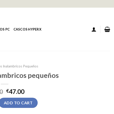
OS PC
CASCOS HYPERX
es Inalambricos Pequeños
lambricos pequeños
0
47.00
€
ambricos pequeños quantity
ADD TO CART