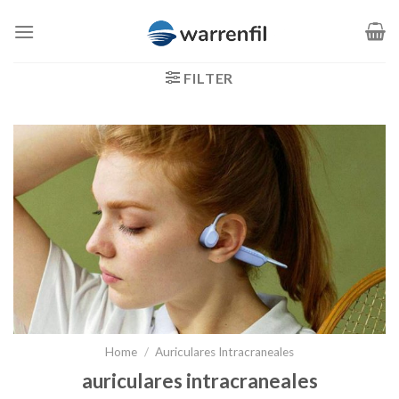
Saltar
al
contenido
FILTER
Home
/
Auriculares Intracraneales
auriculares intracraneales