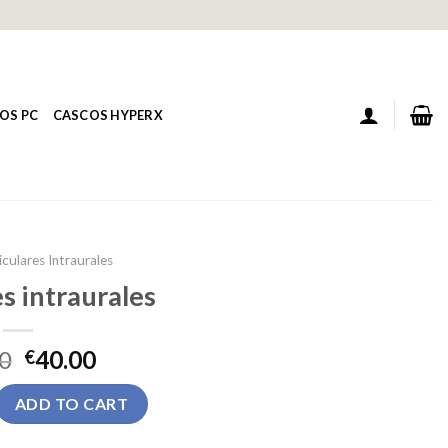
OS PC
CASCOS HYPERX
iculares Intraurales
s intraurales
0
40.00
€
aurales quantity
ADD TO CART