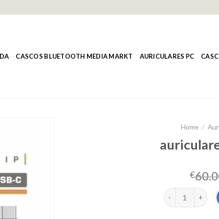
NDA
CASCOS BLUETOOTH MEDIA MARKT
AURICULARES PC
CASC
Home
/
Aur
auriculare
60.0
€
auriculares intr