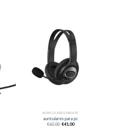
AURICULARES PARA PC
auriculares para pc
€
62.00
€
41.00