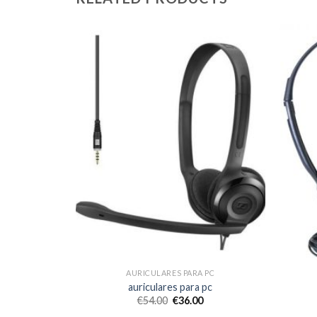
 PC
AURICULARES PARA PC
 pc
auriculares para pc
€
54.00
€
36.00