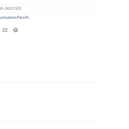
A-26211503
uriculares Para Pc