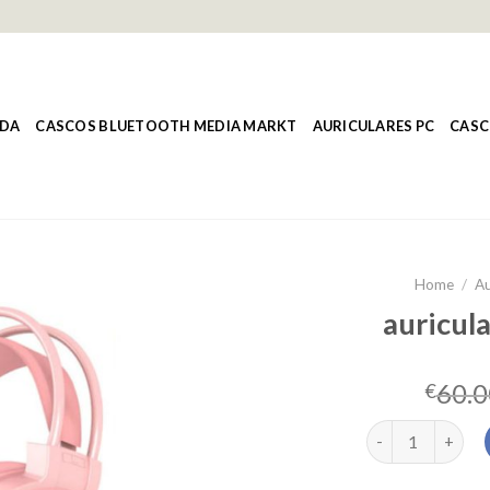
NDA
CASCOS BLUETOOTH MEDIA MARKT
AURICULARES PC
CASC
Home
/
Au
auricula
60.0
€
auriculares para