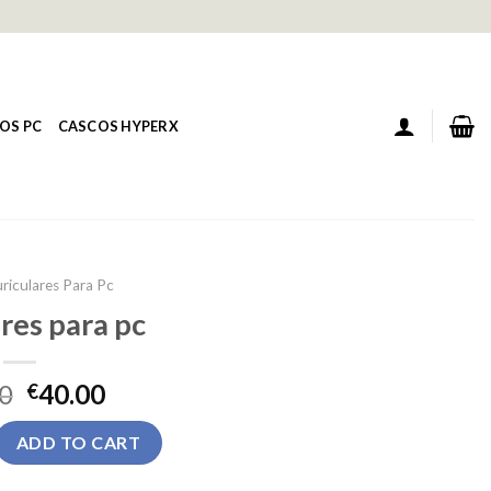
OS PC
CASCOS HYPERX
riculares Para Pc
res para pc
0
40.00
€
 pc quantity
ADD TO CART