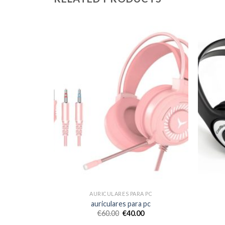
 PC
AURICULARES PARA PC
 pc
auriculares para pc
€
60.00
€
40.00