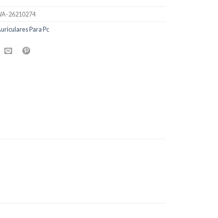
A-26210274
uriculares Para Pc