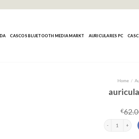
NDA
CASCOS BLUETOOTH MEDIA MARKT
AURICULARES PC
CASC
Home
/
Au
auricula
62.0
€
auriculares para