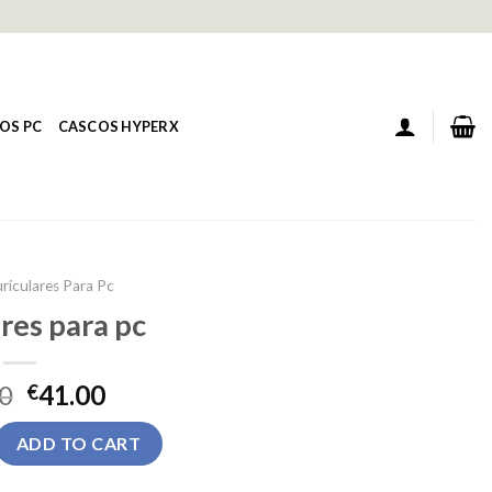
OS PC
CASCOS HYPERX
riculares Para Pc
res para pc
0
41.00
€
 pc quantity
ADD TO CART