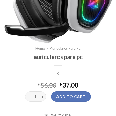
Home
/
Auriculares Para Pc
auriculares para pc
56.00
37.00
€
€
auriculares para pc quantity
ADD TO CART
SKU:
WA-26210143