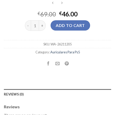
69.00
46.00
€
€
auriculares para ps5 quantity
ADD TO CART
SKU:
WA-26211205
Category:
Auriculares Para Ps5
REVIEWS (0)
Reviews