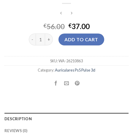
56.00
37.00
€
€
auriculares ps5 pulse 3d quantity
ADD TO CART
SKU:
WA-26210863
Category:
Auriculares Ps5 Pulse 3d
DESCRIPTION
REVIEWS (0)