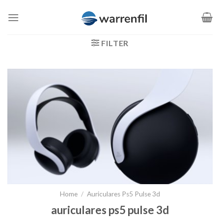
Saltar
al
contenido
FILTER
Home
/
Auriculares Ps5 Pulse 3d
auriculares ps5 pulse 3d