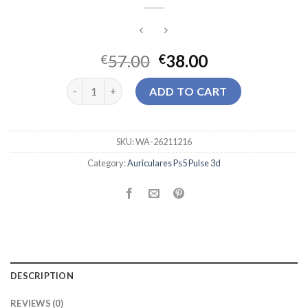
57.00
38.00
€
€
auriculares ps5 pulse 3d quantity
ADD TO CART
SKU:
WA-26211216
Category:
Auriculares Ps5 Pulse 3d
DESCRIPTION
REVIEWS (0)