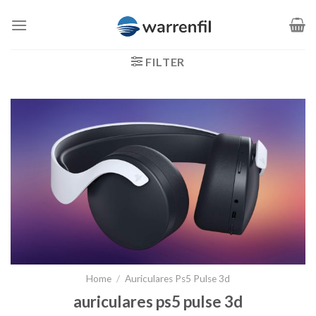
Saltar
al
contenido
FILTER
Home
/
Auriculares Ps5 Pulse 3d
auriculares ps5 pulse 3d