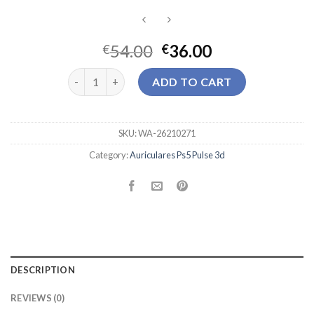
54.00
36.00
€
€
auriculares ps5 pulse 3d quantity
ADD TO CART
SKU:
WA-26210271
Category:
Auriculares Ps5 Pulse 3d
DESCRIPTION
REVIEWS (0)