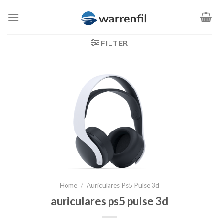
Saltar
al
contenido
FILTER
Home
/
Auriculares Ps5 Pulse 3d
auriculares ps5 pulse 3d