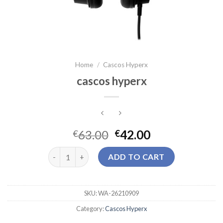
Home
/
Cascos Hyperx
cascos hyperx
63.00
42.00
€
€
cascos hyperx quantity
ADD TO CART
SKU:
WA-26210909
Category:
Cascos Hyperx