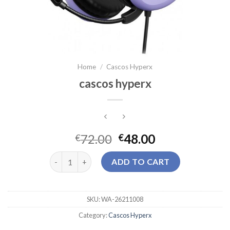
Home
/
Cascos Hyperx
cascos hyperx
72.00
48.00
€
€
cascos hyperx quantity
ADD TO CART
SKU:
WA-26211008
Category:
Cascos Hyperx