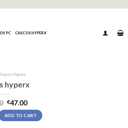
OS PC
CASCOS HYPERX
Cascos Hyperx
s hyperx
0
47.00
€
uantity
ADD TO CART