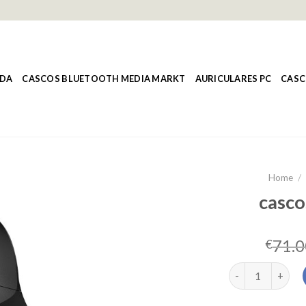
NDA
CASCOS BLUETOOTH MEDIA MARKT
AURICULARES PC
CASC
Home
/
casco
71.0
€
cascos hyperx q