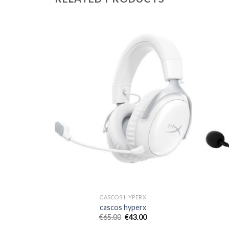
CASCOS HYPERX
cascos hyperx
€
65.00
€
43.00