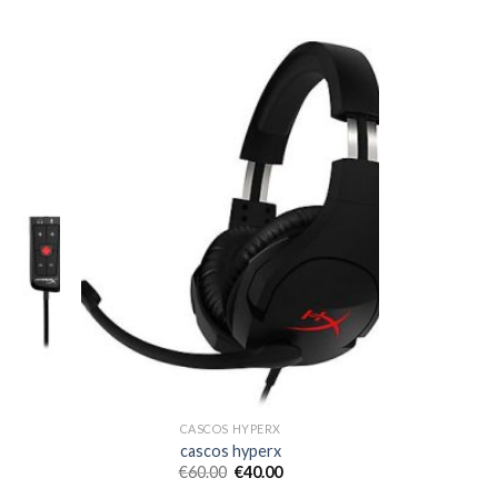
CASCOS HYPERX
cascos hyperx
€
60.00
€
40.00