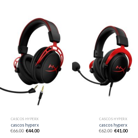
CASCOS HYPERX
CASCOS HYPERX
cascos hyperx
cascos hyperx
€
66.00
€
44.00
€
62.00
€
41.00