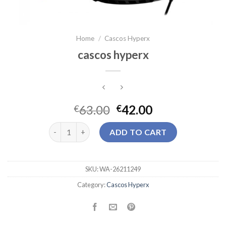
Home
/
Cascos Hyperx
cascos hyperx
63.00
42.00
€
€
cascos hyperx quantity
ADD TO CART
SKU:
WA-26211249
Category:
Cascos Hyperx