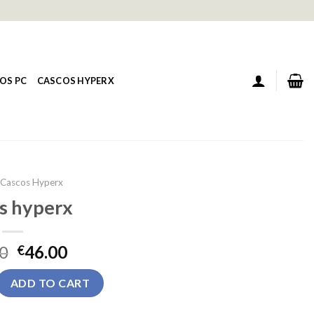
OS PC
CASCOS HYPERX
Cascos Hyperx
s hyperx
0
46.00
€
uantity
ADD TO CART