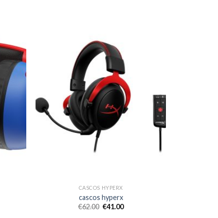
CASCOS HYPERX
cascos hyperx
€
62.00
€
41.00