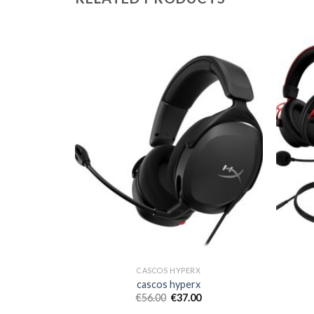
CASCOS HYPERX
cascos hyperx
€
56.00
€
37.00