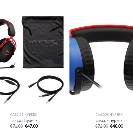
CASCOS HYPERX
CASCOS HYPERX
cascos hyperx
cascos hyperx
€
71.00
€
47.00
€
72.00
€
48.00