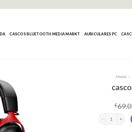
NDA
CASCOS BLUETOOTH MEDIA MARKT
AURICULARES PC
CASC
Home
/
casco
69.0
€
cascos hyperx q