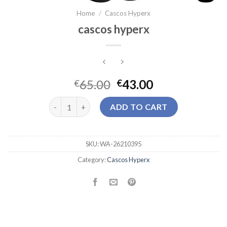
Home
/
Cascos Hyperx
cascos hyperx
65.00
43.00
€
€
cascos hyperx quantity
ADD TO CART
SKU:
WA-26210395
Category:
Cascos Hyperx