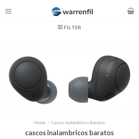
Saltar
al
contenido
FILTER
Home
/
Cascos Inalambricos Baratos
cascos inalambricos baratos