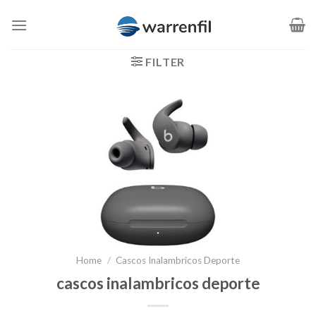
Saltar
al
contenido
FILTER
Home
/
Cascos Inalambricos Deporte
cascos inalambricos deporte