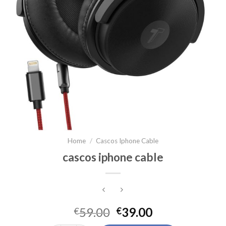
Home
/
Cascos Iphone Cable
cascos iphone cable
59.00
39.00
€
€