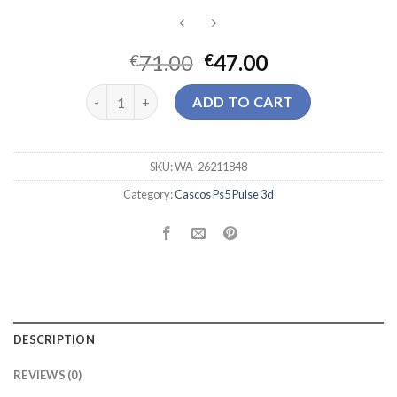
71.00
47.00
€
€
cascos ps5 pulse 3d quantity
ADD TO CART
SKU:
WA-26211848
Category:
Cascos Ps5 Pulse 3d
DESCRIPTION
REVIEWS (0)