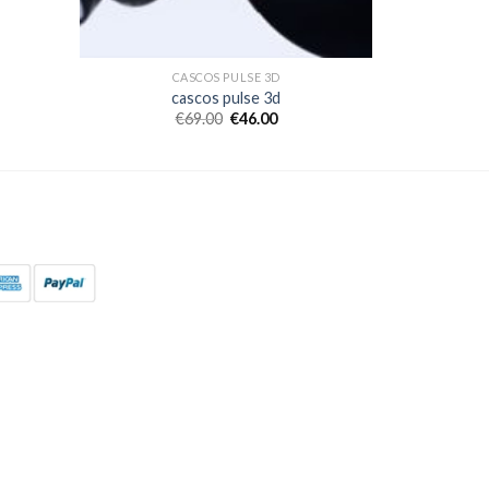
CASCOS PULSE 3D
cascos pulse 3d
€
69.00
€
46.00