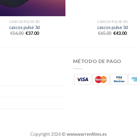
CASCOS PULSE 3D
CASCOS PULSE 3D
cascos pulse 3d
cascos pulse 3d
€
56.00
€
37.00
€
65.00
€
43.00
MÉTODO DE PAGO
Copyright 2026 ©
www.warrenfilms.es