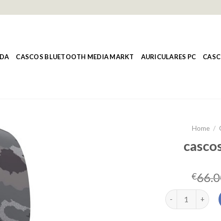
NDA
CASCOS BLUETOOTH MEDIA MARKT
AURICULARES PC
CASC
Home
/
cascos
66.0
€
cascos pulse 3d 