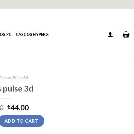
OS PC
CASCOS HYPERX
Cascos Pulse 3d
 pulse 3d
0
44.00
€
quantity
ADD TO CART