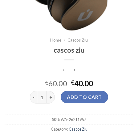
Home
/
Cascos Ziu
cascos ziu
60.00
40.00
€
€
cascos ziu quantity
ADD TO CART
SKU:
WA-26211957
Category:
Cascos Ziu