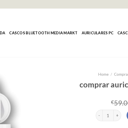
NDA
CASCOS BLUETOOTH MEDIA MARKT
AURICULARES PC
CASC
Home
/
Comprar
comprar auric
59.0
€
comprar auricul