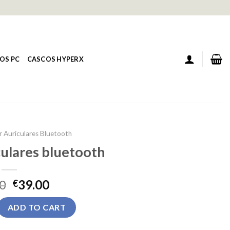
OS PC
CASCOS HYPERX
 Auriculares Bluetooth
ulares bluetooth
0
39.00
€
ares bluetooth quantity
ADD TO CART