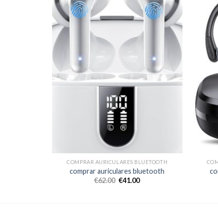
LUETOOTH
COMPRAR AURICULARES BLUETOOTH
COM
luetooth
comprar auriculares bluetooth
co
€
62.00
€
41.00