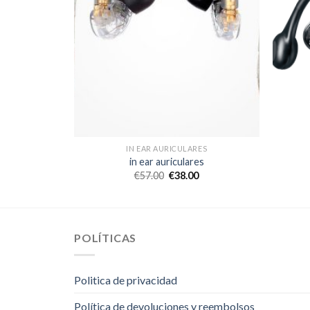
ES
IN EAR AURICULARES
es
in ear auriculares
€
57.00
€
38.00
POLÍTICAS
Politica de privacidad
Política de devoluciones y reembolsos