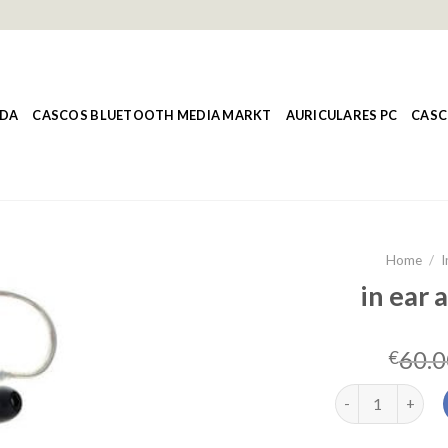
NDA
CASCOS BLUETOOTH MEDIA MARKT
AURICULARES PC
CASC
Home
/
I
in ear 
60.0
€
in ear auriculare