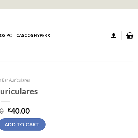
OS PC
CASCOS HYPERX
n Ear Auriculares
auriculares
0
40.00
€
s quantity
ADD TO CART