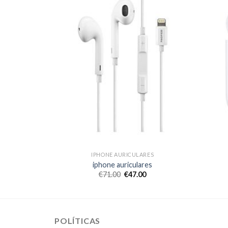
RES
IPHONE AURICULARES
es
iphone auriculares
€
71.00
€
47.00
POLÍTICAS