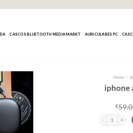
NDA
CASCOS BLUETOOTH MEDIA MARKT
AURICULARES PC
CASC
Home
/
I
iphone 
59.0
€
iphone auricular