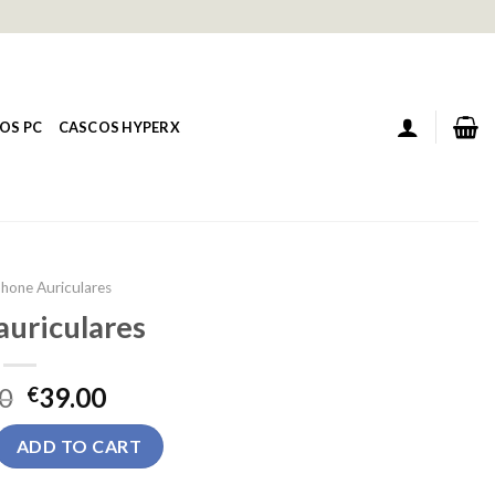
OS PC
CASCOS HYPERX
phone Auriculares
auriculares
0
39.00
€
es quantity
ADD TO CART