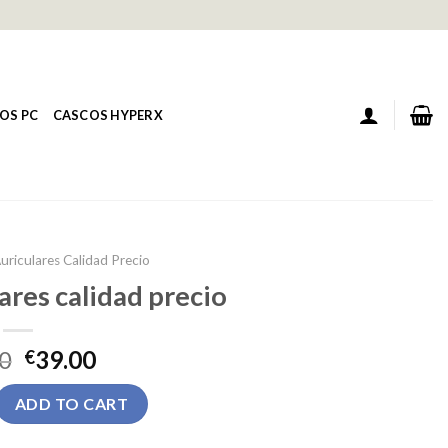
OS PC
CASCOS HYPERX
uriculares Calidad Precio
ares calidad precio
0
39.00
€
res calidad precio quantity
ADD TO CART