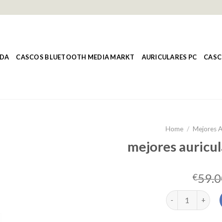
NDA
CASCOS BLUETOOTH MEDIA MARKT
AURICULARES PC
CASC
Home
/
Mejores A
mejores auricul
59.0
€
mejores auricula