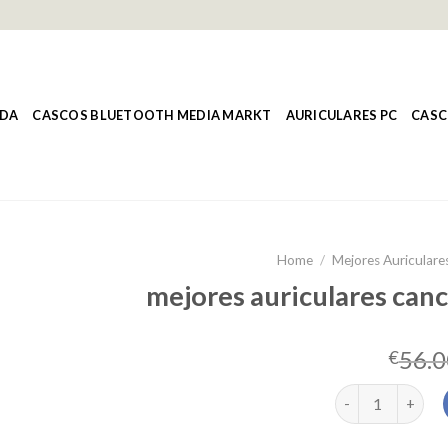
NDA
CASCOS BLUETOOTH MEDIA MARKT
AURICULARES PC
CASC
Home
/
Mejores Auriculare
mejores auriculares canc
56.0
€
mejores auricula