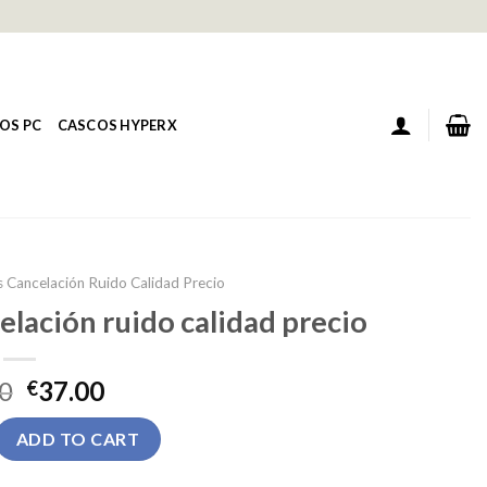
OS PC
CASCOS HYPERX
s Cancelación Ruido Calidad Precio
elación ruido calidad precio
0
37.00
€
res cancelación ruido calidad precio quantity
ADD TO CART