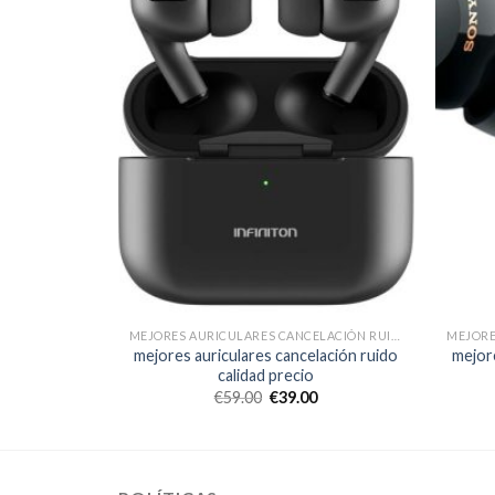
MEJORES AURICULARES CANCELACIÓN RUIDO CALIDAD PRECIO
MEJORES AURICULARES CANCELACIÓN RUIDO CALIDAD PRECIO
lación ruido
mejores auriculares cancelación ruido
mejore
calidad precio
€
59.00
€
39.00