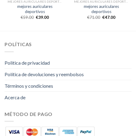
MEJORES AURICULARES DEPORTIVOS
MEJORES AURICULARES DEPORTIVOS
mejores auriculares
mejores auriculares
deportivos
deportivos
€
59.00
€
39.00
€
71.00
€
47.00
POLÍTICAS
Politica de privacidad
Política de devoluciones y reembolsos
Términos y condiciones
Acerca de
MÉTODO DE PAGO