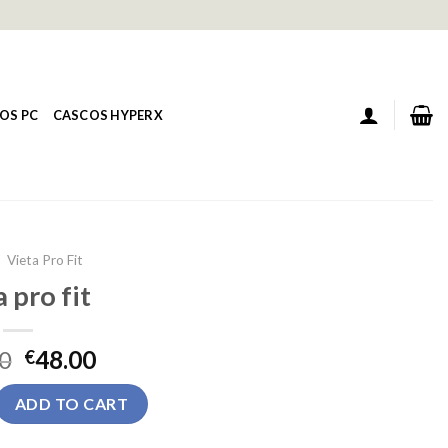
OS PC
CASCOS HYPERX
/
Vieta Pro Fit
a pro fit
0
48.00
€
ntity
ADD TO CART