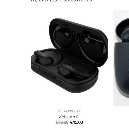
VIETA PRO FIT
vieta pro fit
€
68.00
€
45.00