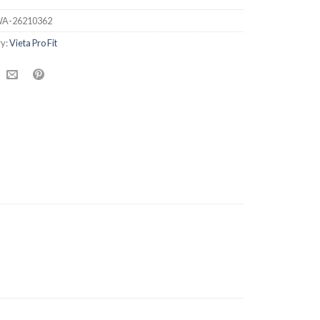
A-26210362
ry:
Vieta Pro Fit