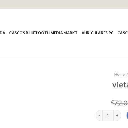
NDA
CASCOS BLUETOOTH MEDIA MARKT
AURICULARES PC
CASC
Home
viet
72.0
€
vieta pro fit qua