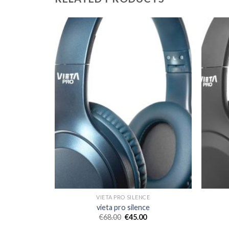
E
VIETA PRO SILENCE
e
vieta pro silence
€
68.00
€
45.00