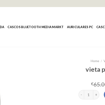
NDA
CASCOS BLUETOOTH MEDIA MARKT
AURICULARES PC
CASC
Home
/
vieta p
65.0
€
vieta pro silenc