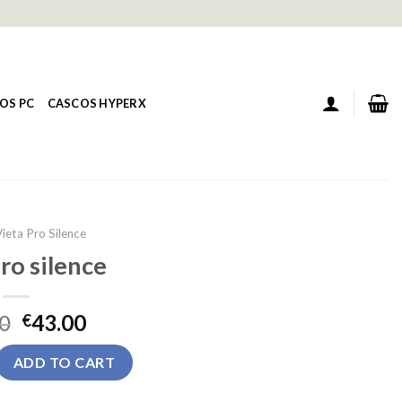
OS PC
CASCOS HYPERX
Vieta Pro Silence
ro silence
0
43.00
€
e quantity
ADD TO CART