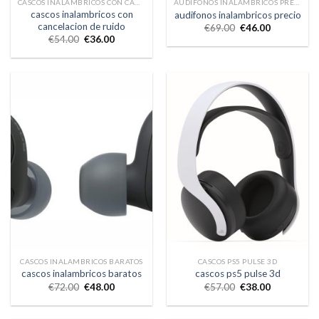
CASCOS INALAMBRICOS CON CANCELACION DE RUIDO
AUDIFONOS INALAMBRICOS PRECIO
cascos inalambricos con
audifonos inalambricos precio
cancelacion de ruido
€
69.00
€
46.00
€
54.00
€
36.00
CASCOS INALAMBRICOS BARATOS
CASCOS PS5 PULSE 3D
cascos inalambricos baratos
cascos ps5 pulse 3d
€
72.00
€
48.00
€
57.00
€
38.00