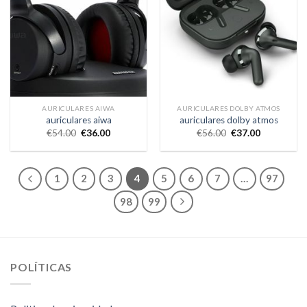
AURICULARES AIWA
AURICULARES DOLBY ATMOS
auriculares aiwa
auriculares dolby atmos
€
54.00
€
36.00
€
56.00
€
37.00
1
2
3
4
5
6
7
…
97
98
99
POLÍTICAS