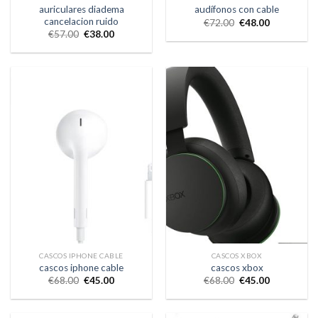
auriculares diadema
audífonos con cable
cancelacion ruido
€
72.00
€
48.00
€
57.00
€
38.00
CASCOS IPHONE CABLE
CASCOS XBOX
cascos iphone cable
cascos xbox
€
68.00
€
45.00
€
68.00
€
45.00