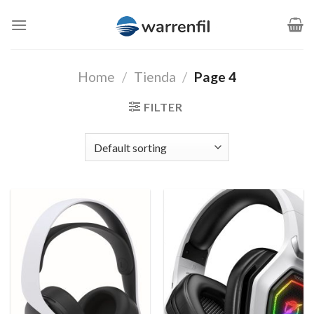
Saltar
al
contenido
Home
/
Tienda
/
Page 4
FILTER