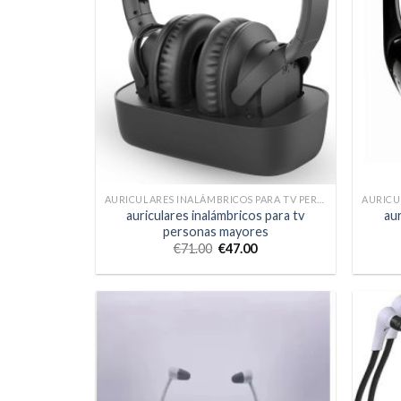
AURICULARES INALÁMBRICOS PARA TV PERSONAS MAYORES
auriculares inalámbricos para tv
aur
personas mayores
€
71.00
€
47.00