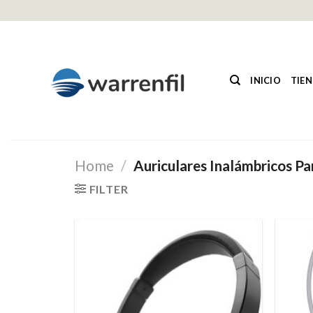
Saltar
al
contenido
INICIO
TIE
Home
/
Auriculares Inalámbricos P
FILTER