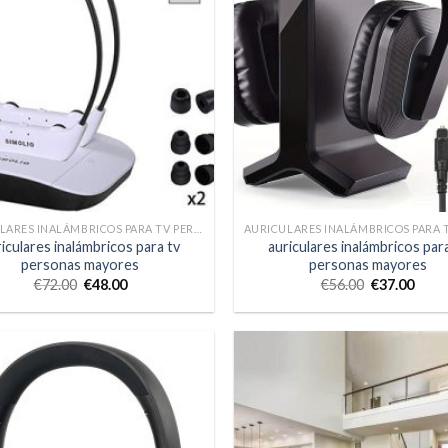
AURICULARES INALÁMBRICOS PARA TV PERSONAS MAYORES
iculares inalámbricos para tv
auriculares inalámbricos par
personas mayores
personas mayores
€
72.00
€
48.00
€
56.00
€
37.00