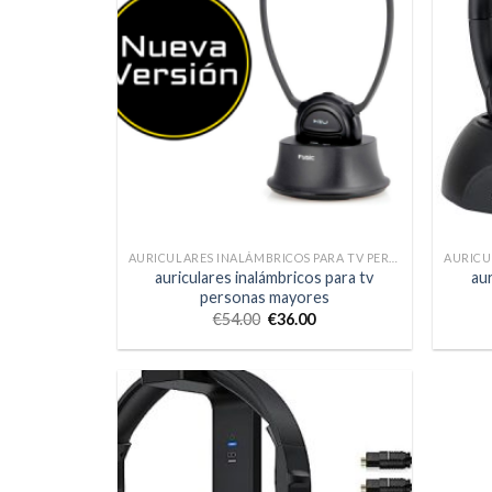
AURICULARES INALÁMBRICOS PARA TV PERSONAS MAYORES
auriculares inalámbricos para tv
aur
personas mayores
€
54.00
€
36.00