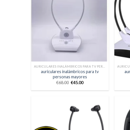
AURICULARES INALÁMBRICOS PARA TV PERSONAS MAYORES
auriculares inalámbricos para tv
aur
personas mayores
€
68.00
€
45.00