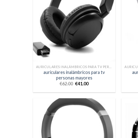
AURICULARES INALÁMBRICOS PARA TV PERSONAS MAYORES
auriculares inalámbricos para tv
aur
personas mayores
€
62.00
€
41.00