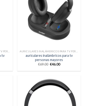
AURICULARES INALÁMBRICOS PARA TV PERSONAS MAYORES
AURICULARES INALÁMBRICOS PARA TV PERSONAS MAYORES
a tv
auriculares inalámbricos para tv
personas mayores
€
69.00
€
46.00