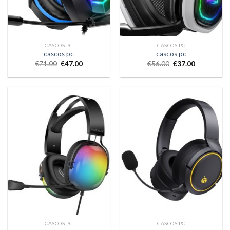
CASCOS PC
CASCOS PC
cascos pc
cascos pc
€
71.00
€
47.00
€
56.00
€
37.00
CASCOS PC
CASCOS PC