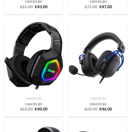
cascos pc
cascos pc
€
65.00
€
43.00
€
71.00
€
47.00
CASCOS PC
CASCOS PC
cascos pc
cascos pc
€
60.00
€
40.00
€
69.00
€
46.00