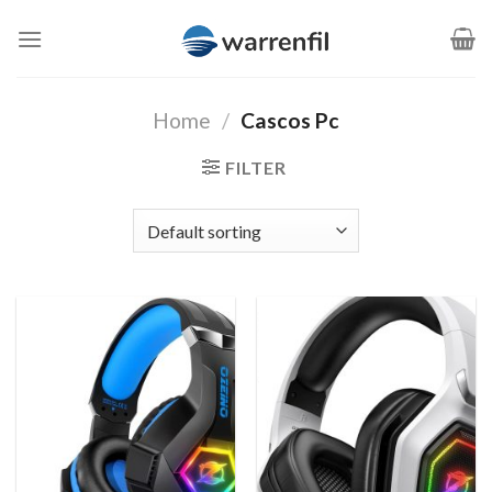
Saltar
al
contenido
Home
/
Cascos Pc
FILTER