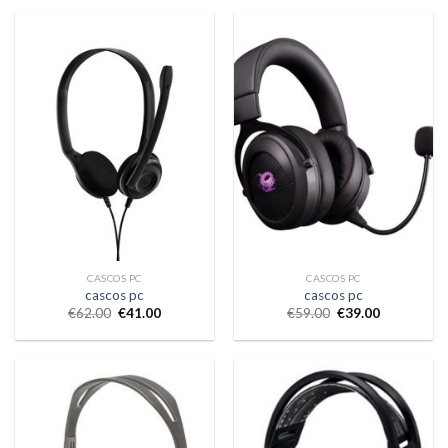
CASCOS PC
CASCOS PC
cascos pc
cascos pc
€
62.00
€
41.00
€
59.00
€
39.00