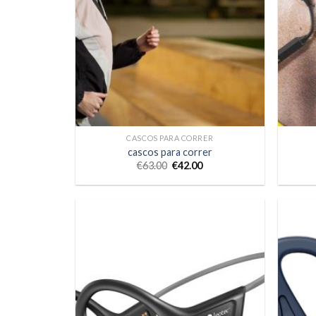
CASCOS PARA CORRER
cascos para correr
€
63.00
€
42.00