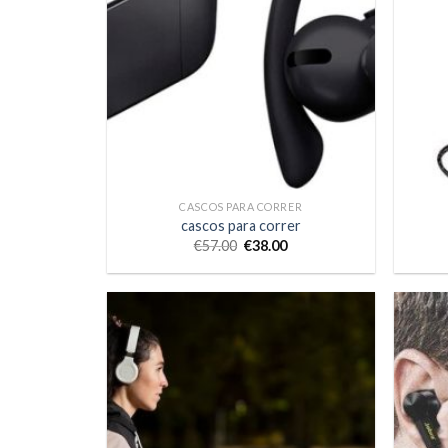
CASCOS PARA CORRER
cascos para correr
€
57.00
€
38.00