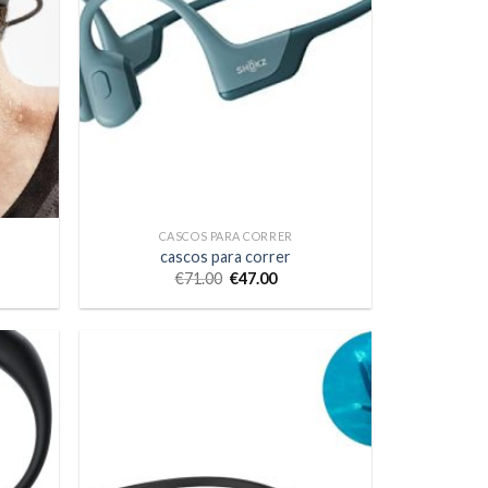
CASCOS PARA CORRER
cascos para correr
€
71.00
€
47.00