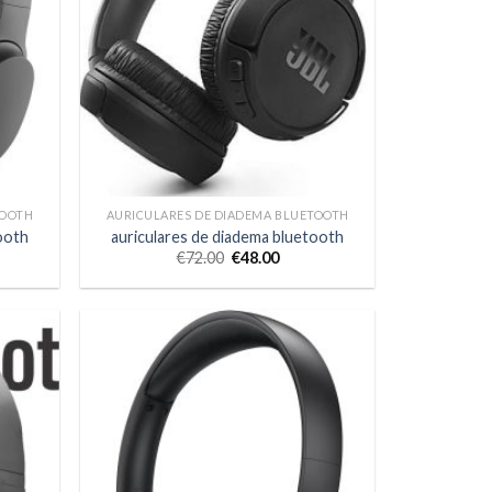
TOOTH
AURICULARES DE DIADEMA BLUETOOTH
ooth
auriculares de diadema bluetooth
€
72.00
€
48.00