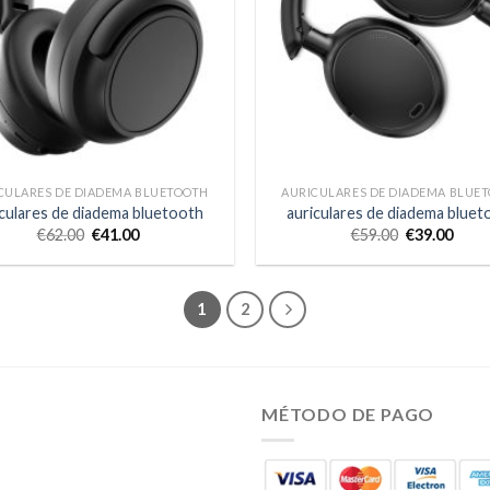
CULARES DE DIADEMA BLUETOOTH
AURICULARES DE DIADEMA BLUE
iculares de diadema bluetooth
auriculares de diadema bluet
€
62.00
€
41.00
€
59.00
€
39.00
1
2
MÉTODO DE PAGO