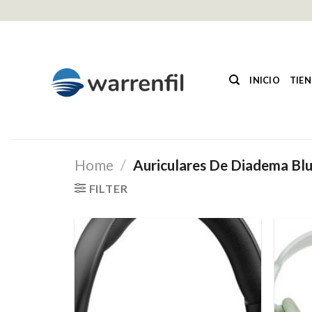
Saltar
al
contenido
INICIO
TIE
Home
/
Auriculares De Diadema Bl
FILTER