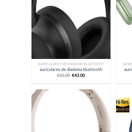
AURICULARES DE DIADEMA BLUETOOTH
AURI
auriculares de diadema bluetooth
aur
€
65.00
€
43.00