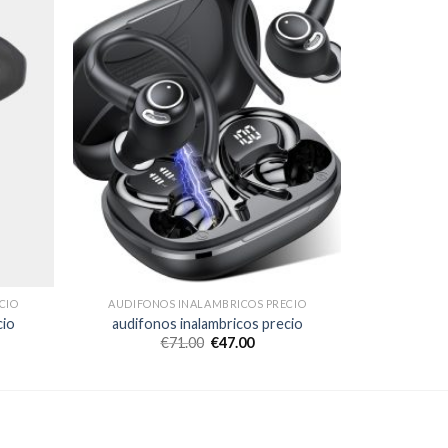
CIO
AUDIFONOS INALAMBRICOS PRECIO
cio
audifonos inalambricos precio
€
71.00
€
47.00