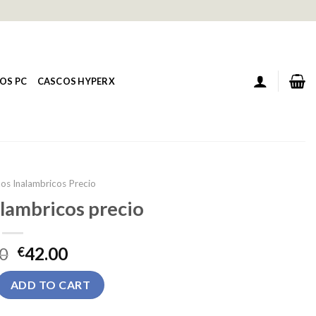
OS PC
CASCOS HYPERX
os Inalambricos Precio
lambricos precio
0
42.00
€
bricos precio quantity
ADD TO CART