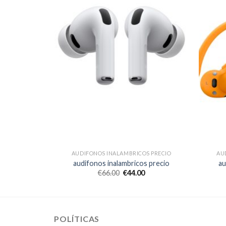
S PRECIO
AUDIFONOS INALAMBRICOS PRECIO
AU
s precio
audifonos inalambricos precio
au
€
66.00
€
44.00
POLÍTICAS