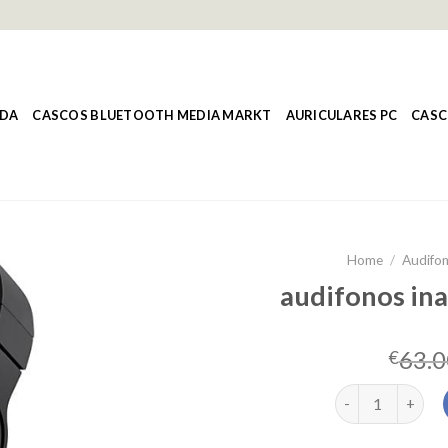
NDA
CASCOS BLUETOOTH MEDIA MARKT
AURICULARES PC
CASC
Home
/
Audifon
audifonos ina
63.0
€
audifonos inalam