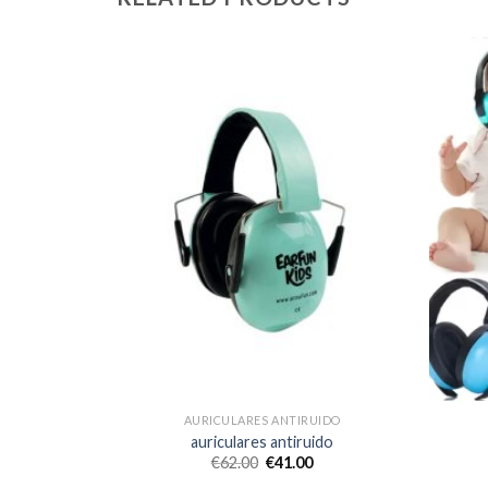
UIDO
AURICULARES ANTIRUIDO
uido
auriculares antiruido
€
62.00
€
41.00