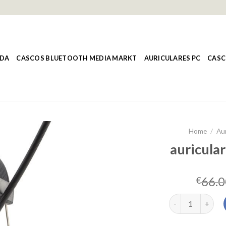
NDA
CASCOS BLUETOOTH MEDIA MARKT
AURICULARES PC
CASC
Home
/
Aur
auricular
66.0
€
auriculares anti