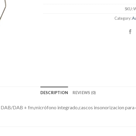
SKU:
W
Category:
Au
DESCRIPTION
REVIEWS (0)
AB/DAB + fm,micrófono integrado,cascos insonorizacion para estu