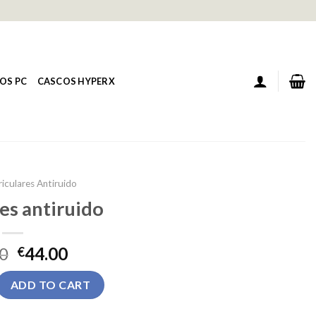
OS PC
CASCOS HYPERX
iculares Antiruido
es antiruido
0
44.00
€
ruido quantity
ADD TO CART