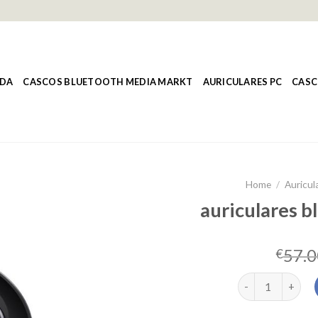
NDA
CASCOS BLUETOOTH MEDIA MARKT
AURICULARES PC
CASC
Home
/
Auricul
auriculares 
57.0
€
auriculares blu