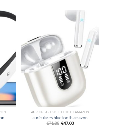
ZON
AURICULARES BLUETOOTH AMAZON
zon
auriculares bluetooth amazon
€
71.00
€
47.00