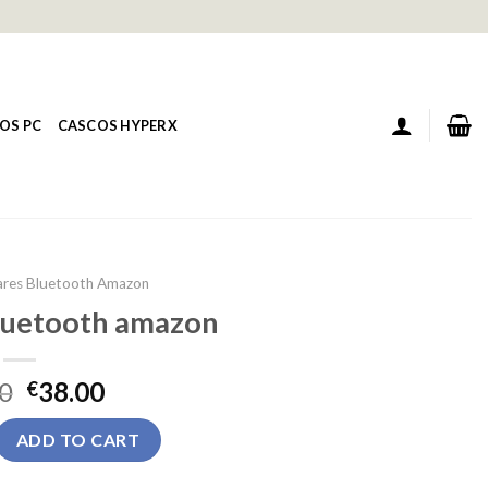
OS PC
CASCOS HYPERX
ares Bluetooth Amazon
bluetooth amazon
0
38.00
€
etooth amazon quantity
ADD TO CART