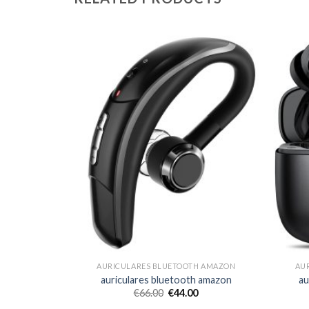
H AMAZON
AURICULARES BLUETOOTH AMAZON
AU
h amazon
auriculares bluetooth amazon
au
€
66.00
€
44.00