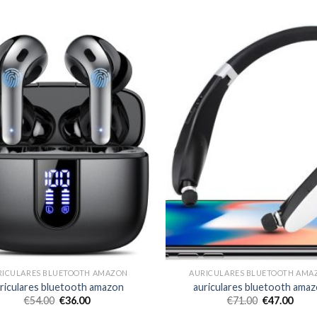
RICULARES BLUETOOTH AMAZON
AURICULARES BLUETOOTH AMA
riculares bluetooth amazon
auriculares bluetooth ama
€
54.00
€
36.00
€
71.00
€
47.00