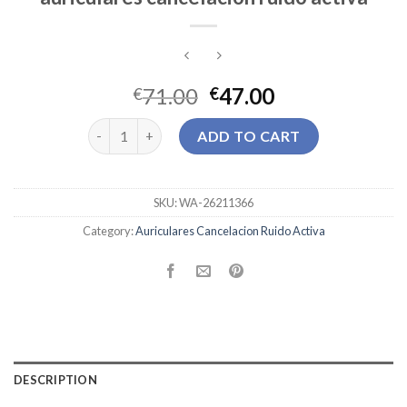
71.00
47.00
€
€
auriculares cancelacion ruido activa quantity
ADD TO CART
SKU:
WA-26211366
Category:
Auriculares Cancelacion Ruido Activa
DESCRIPTION