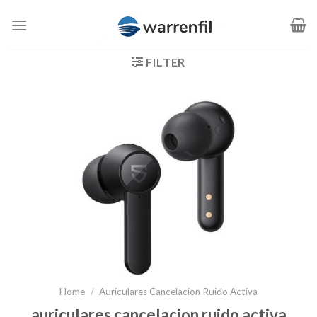
Saltar
al
contenido
FILTER
Home
/
Auriculares Cancelacion Ruido Activa
auriculares cancelacion ruido activa