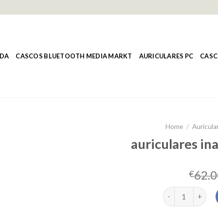
NDA
CASCOS BLUETOOTH MEDIA MARKT
AURICULARES PC
CASC
Home
/
Auricula
auriculares in
62.0
€
auriculares inal