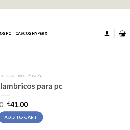
OS PC
CASCOS HYPERX
res Inalambricos Para Pc
alambricos para pc
0
41.00
€
ambricos para pc quantity
ADD TO CART