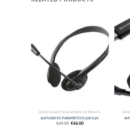
S PARA PC
AURICULARES INALAMBRICOS PARA PC
AUR
s para pc
auriculares inalambricos para pc
aur
€
69.00
€
46.00