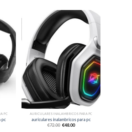
A PC
AURICULARES INALAMBRICOS PARA PC
a pc
auriculares inalambricos para pc
€
72.00
€
48.00