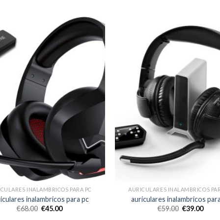
ICULARES INALAMBRICOS PARA PC
AURICULARES INALAMBRICOS PAR
iculares inalambricos para pc
auriculares inalambricos par
€
68.00
€
45.00
€
59.00
€
39.00