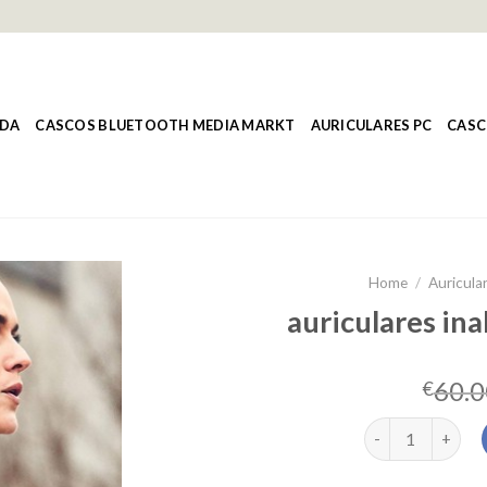
NDA
CASCOS BLUETOOTH MEDIA MARKT
AURICULARES PC
CASC
Home
/
Auricula
auriculares in
60.0
€
auriculares inal