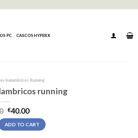
OS PC
CASCOS HYPERX
res Inalambricos Running
alambricos running
0
40.00
€
ambricos running quantity
ADD TO CART