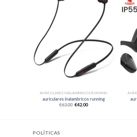
OS RUNNING
AURICULARES INALAMBRICOS RUNNING
AURI
s running
auriculares inalambricos running
aur
€
63.00
€
42.00
POLÍTICAS