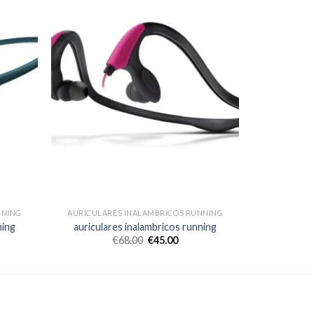
NNING
AURICULARES INALAMBRICOS RUNNING
ning
auriculares inalambricos running
€
68.00
€
45.00