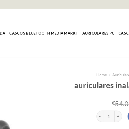
NDA
CASCOS BLUETOOTH MEDIA MARKT
AURICULARES PC
CASC
Home
/
Auricular
auriculares ina
54.0
€
auriculares inal