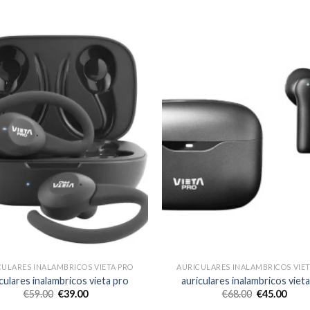
CULARES INALAMBRICOS VIETA PRO
AURICULARES INALAMBRICOS VIET
culares inalambricos vieta pro
auriculares inalambricos viet
€
59.00
€
39.00
€
68.00
€
45.00