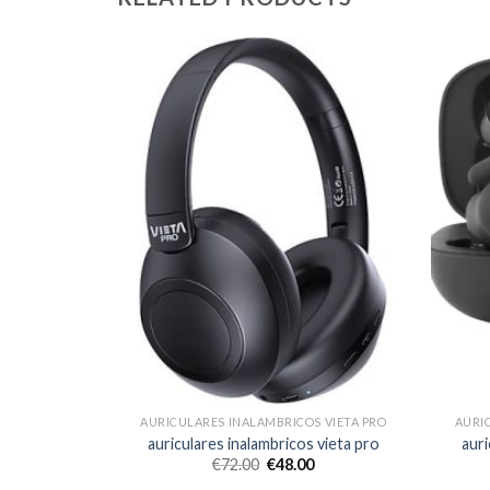
 VIETA PRO
AURICULARES INALAMBRICOS VIETA PRO
AURI
 vieta pro
auriculares inalambricos vieta pro
auri
€
72.00
€
48.00