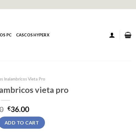
OS PC
CASCOS HYPERX
es Inalambricos Vieta Pro
lambricos vieta pro
0
36.00
€
ambricos vieta pro quantity
ADD TO CART