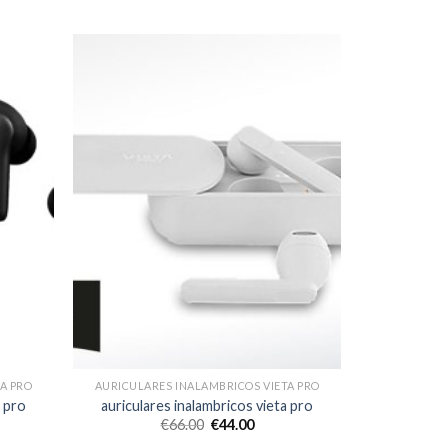
A PRO
AURICULARES INALAMBRICOS VIETA PRO
a pro
auriculares inalambricos vieta pro
€
66.00
€
44.00